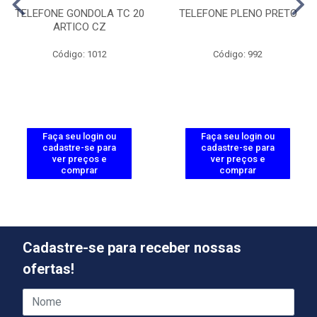
TELEFONE GONDOLA TC 20
TELEFONE PLENO PRETO
ARTICO CZ
Código: 1012
Código: 992
Faça seu login ou
Faça seu login ou
cadastre-se para
cadastre-se para
ver preços e
ver preços e
comprar
comprar
Cadastre-se para receber nossas
ofertas!