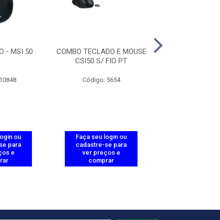
O - MSI 50
COMBO TECLADO E MOUSE
ROTEADOR TWIB
CSI50 S/ FIO PT
AX
 10848
Código: 5654
Código: 58
login ou
Faça seu login ou
Faça seu log
se para
cadastre-se para
cadastre-se 
ços e
ver preços e
ver preços
rar
comprar
comprar