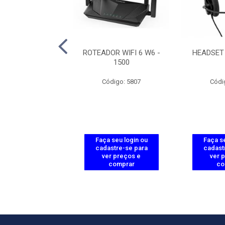
OR TWIBI FORCE
ROTEADOR WIFI 6 W6 -
HEADSET
AX
1500
ódigo: 5886
Código: 5807
Códi
 seu login ou
Faça seu login ou
Faça se
astre-se para
cadastre-se para
cadast
er preços e
ver preços e
ver 
comprar
comprar
co