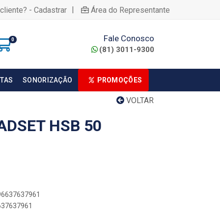
|
cliente? - Cadastrar
Área do Representante
Fale Conosco
0
(81) 3011-9300
TAS
SONORIZAÇÃO
PROMOÇÕES
VOLTAR
ADSET HSB 50
896637637961
6637637961