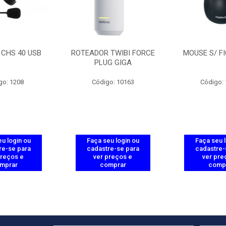
 CHS 40 USB
ROTEADOR TWIBI FORCE
MOUSE S/ FI
PLUG GIGA
go: 1208
Código: 10163
Código:
u login ou
Faça seu login ou
Faça seu 
re-se para
cadastre-se para
cadastre-
preços e
ver preços e
ver pre
mprar
comprar
comp