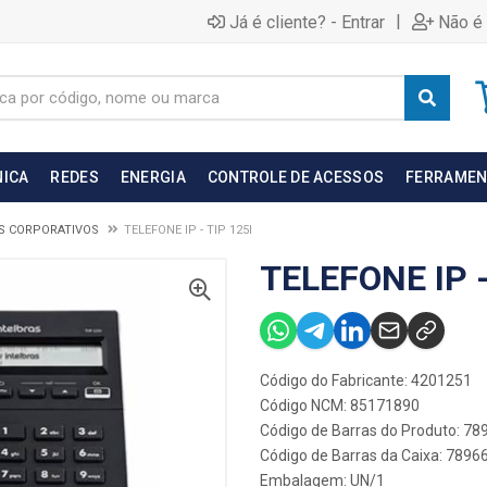
|
Já é cliente? - Entrar
Não é 
NICA
REDES
ENERGIA
CONTROLE DE ACESSOS
FERRAMEN
S CORPORATIVOS
TELEFONE IP - TIP 125I
TELEFONE IP -
Código do Fabricante: 4201251
Código NCM: 85171890
Código de Barras do Produto: 7
Código de Barras da Caixa: 789
Embalagem: UN/1