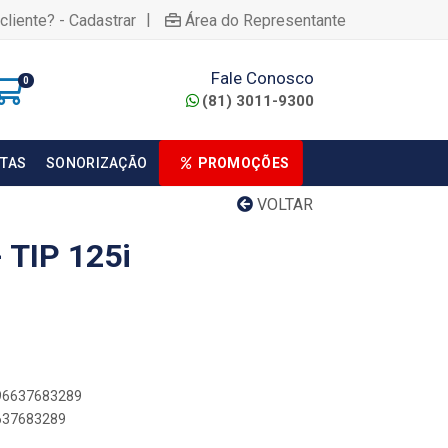
|
cliente? - Cadastrar
Área do Representante
Fale Conosco
0
(81) 3011-9300
TAS
SONORIZAÇÃO
PROMOÇÕES
VOLTAR
 TIP 125i
896637683289
6637683289