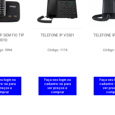
P SEM FIO TIP
TELEFONE IP V5501
TELEFONE IP
001D
go: 5994
Código: 1174
Código:
u login ou
Faça seu login ou
Faça seu 
re-se para
cadastre-se para
cadastre-
preços e
ver preços e
ver pre
mprar
comprar
comp