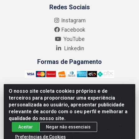
Redes Sociais
Instagram
Facebook
YouTube
Linkedin
Formas de Pagamento
O nosso site coleta cookies próprios e de
terceiros para proporcionar uma experiência
Kgmlan Distribuidora LTDA - CNPJ 18.217.682/0001-54 -
personalizada ao usuário, apresentar publicidade
Rua Pedro de Barros Cavalcante, 58 - Bultrins, Olinda/PE
relevante de acordo com o seu perfil e melhorar a
- CEP 53320-110
qualidade do nosso site.
Aceitar
Negar não essenciais
Preferências de Cookies