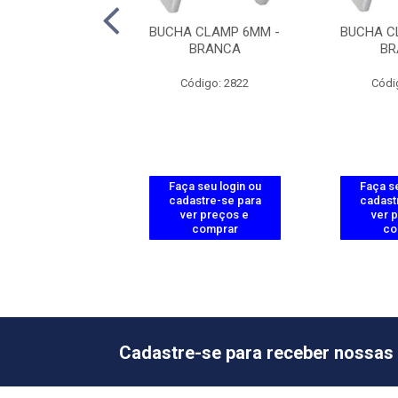
 CLAMP 8MM -
BUCHA CLAMP 6MM -
BUCHA C
BRANCA
BRANCA
BR
ódigo: 2836
Código: 2822
Códi
 seu login ou
Faça seu login ou
Faça se
astre-se para
cadastre-se para
cadast
er preços e
ver preços e
ver 
comprar
comprar
co
Cadastre-se para receber nossas 