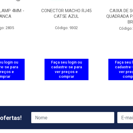
LAMP 4MM -
CONECTOR MACHO RJ45
CAIXA DE 
ANCA
CAT5E AZUL
QUADRADA P
B
go: 2835
Código: 9302
Código:
u login ou
Faça seu login ou
Faça seu 
re-se para
cadastre-se para
cadastre-
preços e
ver preços e
ver pre
mprar
comprar
comp
ofertas!