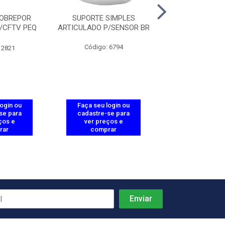
SOBREPOR
SUPORTE SIMPLES
BUCHA CLAMP
/CFTV PEQ
ARTICULADO P/SENSOR BR
BRANC
R
Código: 6794
Código: 28
 2821
login ou
Faça seu login ou
Faça seu log
se para
cadastre-se para
cadastre-se 
ços e
ver preços e
ver preços
rar
comprar
comprar