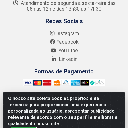
Atendimento de segunda a sexta-feira das
08h às 12h e das 13h30 às 17h30
Redes Sociais
Instagram
Facebook
YouTube
Linkedin
Formas de Pagamento
O nosso site coleta cookies próprios e de
terceiros para proporcionar uma experiência
Kgmlan Distribuidora LTDA - CNPJ 18.217.682/0001-54 -
personalizada ao usuário, apresentar publicidade
Rua Pedro de Barros Cavalcante, 58 - Bultrins, Olinda/PE
relevante de acordo com o seu perfil e melhorar a
- CEP 53320-110
qualidade do nosso site.