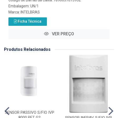
Código de Barras da Caixa: 7896637675932
Embalagem: UN/1
Marca:
INTELBRAS
Ficha Técnica
VER PREÇO
Produtos Relacionados
SENSOR PASSIVO S/FIO IVP
8000 PET G2
SENSOR INFRAV. S/FIO IVP