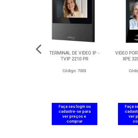
ORTEIRO INTERNO
TERMINAL DE VIDEO IP -
VIDEO POR
- TVIP3000UN
TVIP 2210 PR
XPE 32
ódigo: 3919
Código: 7003
Códi
 seu login ou
Faça seu login ou
Faça se
astre-se para
cadastre-se para
cadast
er preços e
ver preços e
ver 
comprar
comprar
co