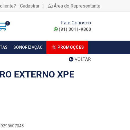
|
cliente? - Cadastrar
Área do Representante
Fale Conosco
0
(81) 3011-9300
TAS
SONORIZAÇÃO
PROMOÇÕES
VOLTAR
IRO EXTERNO XPE
899298607045