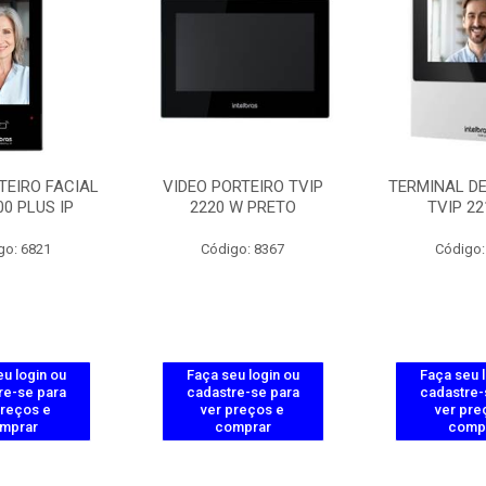
TEIRO FACIAL
VIDEO PORTEIRO TVIP
TERMINAL DE 
00 PLUS IP
2220 W PRETO
TVIP 22
go: 6821
Código: 8367
Código:
u login ou
Faça seu login ou
Faça seu 
re-se para
cadastre-se para
cadastre-
preços e
ver preços e
ver pre
mprar
comprar
comp