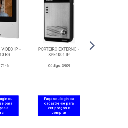
VIDEO IP -
PORTEIRO EXTERNO -
VIDEO PORTEIRO
10 BR
XPE1001 IP
IP - TVIP30
 7146
Código: 3909
Código: 39
login ou
Faça seu login ou
Faça seu log
se para
cadastre-se para
cadastre-se 
ços e
ver preços e
ver preços
rar
comprar
comprar