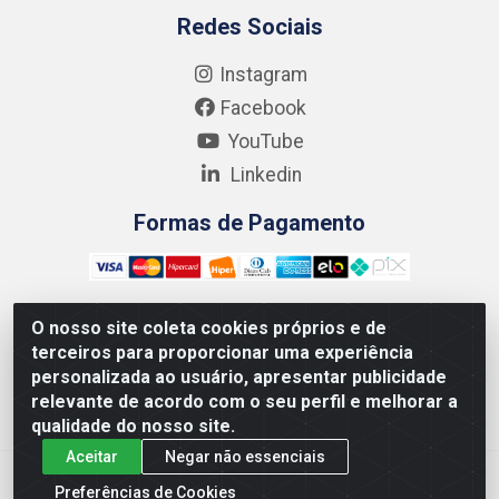
Redes Sociais
Instagram
Facebook
YouTube
Linkedin
Formas de Pagamento
O nosso site coleta cookies próprios e de
terceiros para proporcionar uma experiência
Kgmlan Distribuidora LTDA - CNPJ 18.217.682/0001-54 -
personalizada ao usuário, apresentar publicidade
Rua Pedro de Barros Cavalcante, 58 - Bultrins, Olinda/PE
relevante de acordo com o seu perfil e melhorar a
- CEP 53320-110
qualidade do nosso site.
Aceitar
Negar não essenciais
Preferências de Cookies