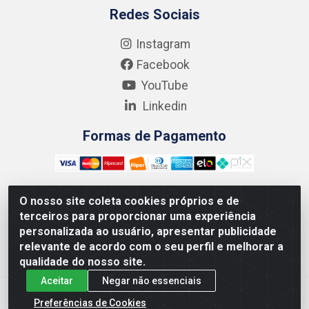
Redes Sociais
Instagram
Facebook
YouTube
Linkedin
Formas de Pagamento
O nosso site coleta cookies próprios e de
terceiros para proporcionar uma experiência
Kgmlan Distribuidora LTDA - CNPJ 18.217.682/0001-54 -
personalizada ao usuário, apresentar publicidade
Rua Pedro de Barros Cavalcante, 58 - Bultrins, Olinda/PE
relevante de acordo com o seu perfil e melhorar a
- CEP 53320-110
qualidade do nosso site.
Aceitar
Negar não essenciais
Preferências de Cookies