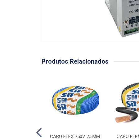
Produtos Relacionados
LEX 750V 2,5MM
CABO FLEX 750V 2,5MM
CABO FLE