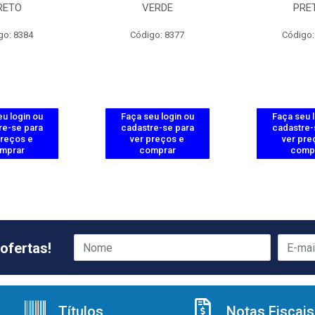
RETO
VERDE
PRE
go: 8384
Código: 8377
Código:
u login ou
Faça seu login ou
Faça seu 
re-se para
cadastre-se para
cadastre-
preços e
ver preços e
ver pre
mprar
comprar
comp
ofertas!
Títulos
Notas Fiscais