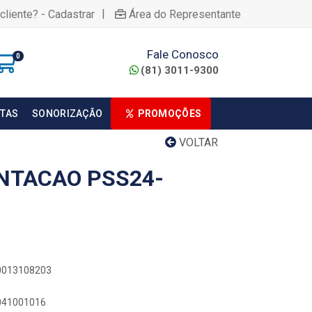
|
cliente? - Cadastrar
Área do Representante
Fale Conosco
0
(81) 3011-9300
TAS
SONORIZAÇÃO
PROMOÇÕES
VOLTAR
NTACAO PSS24-
00013108203
0041001016