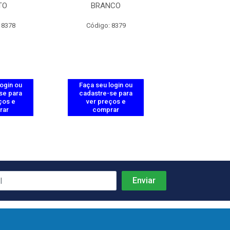
TO
BRANCO
VERMEL
 8378
Código: 8379
Código: 83
login ou
Faça seu login ou
Faça seu log
se para
cadastre-se para
cadastre-se 
ços e
ver preços e
ver preços
rar
comprar
comprar