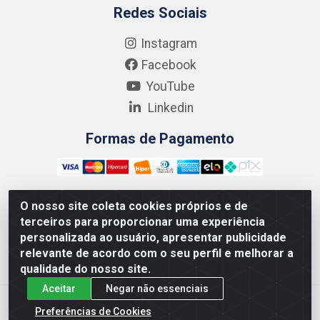
Redes Sociais
Instagram
Facebook
YouTube
Linkedin
Formas de Pagamento
O nosso site coleta cookies próprios e de
terceiros para proporcionar uma experiência
Kgmlan Distribuidora LTDA - CNPJ 18.217.682/0001-54 -
personalizada ao usuário, apresentar publicidade
Rua Pedro de Barros Cavalcante, 58 - Bultrins, Olinda/PE
relevante de acordo com o seu perfil e melhorar a
- CEP 53320-110
qualidade do nosso site.
Aceitar
Negar não essenciais
Preferências de Cookies