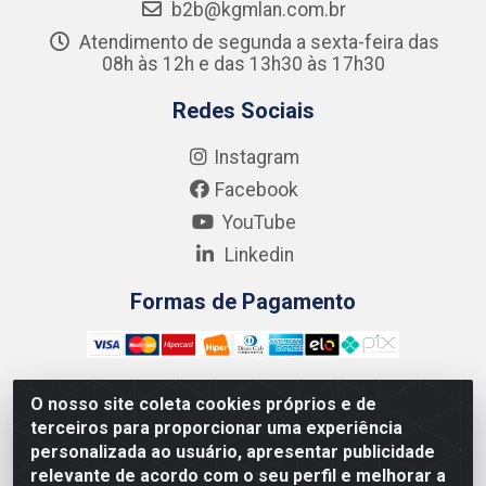
b2b@kgmlan.com.br
Atendimento de segunda a sexta-feira das
08h às 12h e das 13h30 às 17h30
Redes Sociais
Instagram
Facebook
YouTube
Linkedin
Formas de Pagamento
O nosso site coleta cookies próprios e de
terceiros para proporcionar uma experiência
Kgmlan Distribuidora LTDA - CNPJ 18.217.682/0001-54 -
personalizada ao usuário, apresentar publicidade
Rua Pedro de Barros Cavalcante, 58 - Bultrins, Olinda/PE
relevante de acordo com o seu perfil e melhorar a
- CEP 53320-110