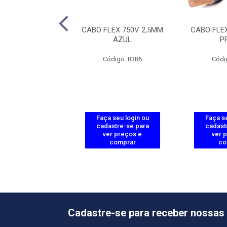
LEX 750V 2,5MM
CABO FLEX 750V 2,5MM
CABO FLE
ERMELHO
AZUL
P
ódigo: 8387
Código: 8386
Códi
 seu login ou
Faça seu login ou
Faça se
astre-se para
cadastre-se para
cadast
er preços e
ver preços e
ver 
comprar
comprar
co
Cadastre-se para receber nossas 