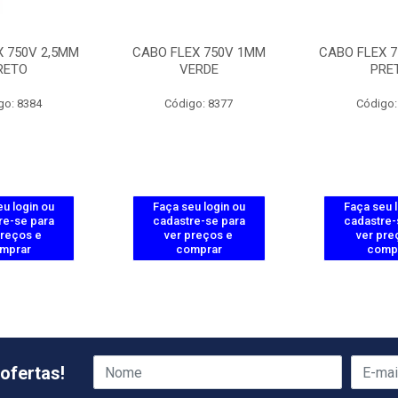
X 750V 2,5MM
CABO FLEX 750V 1MM
CABO FLEX 7
RETO
VERDE
PRE
go: 8384
Código: 8377
Código:
u login ou
Faça seu login ou
Faça seu 
re-se para
cadastre-se para
cadastre-
preços e
ver preços e
ver pre
mprar
comprar
comp
ofertas!