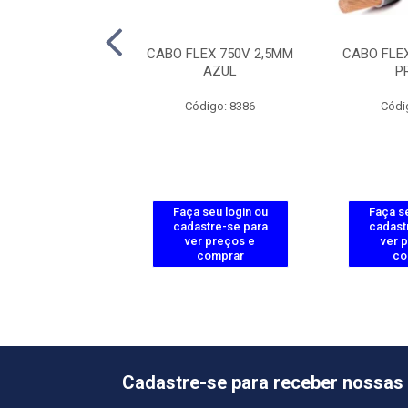
LEX 750V 2,5MM
CABO FLEX 750V 2,5MM
CABO FLE
ERMELHO
AZUL
P
ódigo: 8387
Código: 8386
Códi
 seu login ou
Faça seu login ou
Faça se
astre-se para
cadastre-se para
cadast
er preços e
ver preços e
ver 
comprar
comprar
co
Cadastre-se para receber nossas 