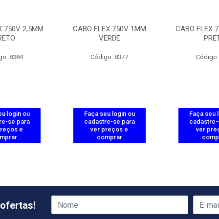
X 750V 2,5MM
CABO FLEX 750V 1MM
CABO FLEX 7
RETO
VERDE
PRE
go: 8384
Código: 8377
Código:
u login ou
Faça seu login ou
Faça seu 
re-se para
cadastre-se para
cadastre-
preços e
ver preços e
ver pre
mprar
comprar
comp
ofertas!