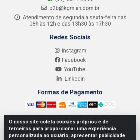
b2b@kgmlan.com.br
Atendimento de segunda a sexta-feira das
08h às 12h e das 13h30 às 17h30
Redes Sociais
Instagram
Facebook
YouTube
Linkedin
Formas de Pagamento
O nosso site coleta cookies próprios e de
terceiros para proporcionar uma experiência
Kgmlan Distribuidora LTDA - CNPJ 18.217.682/0001-54 -
personalizada ao usuário, apresentar publicidade
Rua Pedro de Barros Cavalcante, 58 - Bultrins, Olinda/PE