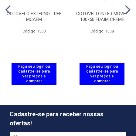
COTOVELO EXTERNO - REF
COTOVELO INTER MÓVEL
MCAEM
100x50 FDAIM CREME
Código: 1333
Código: 1338
Faça seu login ou
Faça seu login ou
cadastre-se para
cadastre-se para
ver preços e
ver preços e
comprar
comprar
Cadastre-se para receber nossas
ofertas!