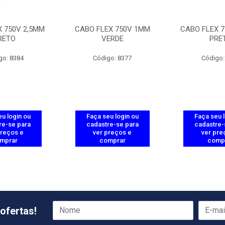
X 750V 2,5MM
CABO FLEX 750V 1MM
CABO FLEX 7
RETO
VERDE
PRE
go: 8384
Código: 8377
Código:
u login ou
Faça seu login ou
Faça seu 
re-se para
cadastre-se para
cadastre-
preços e
ver preços e
ver pre
mprar
comprar
comp
ofertas!