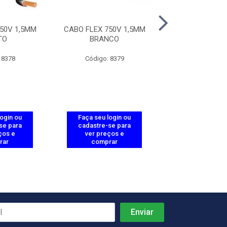
50V 1,5MM
CABO FLEX 750V 1,5MM
CABO FLEX 750
TO
BRANCO
VERMEL
 8378
Código: 8379
Código: 83
login ou
Faça seu login ou
Faça seu log
se para
cadastre-se para
cadastre-se 
ços e
ver preços e
ver preços
rar
comprar
comprar