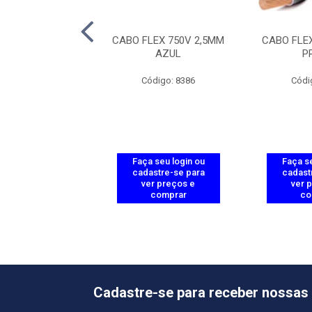
LEX 750V 2,5MM
CABO FLEX 750V 2,5MM
CABO FLE
ERMELHO
AZUL
P
ódigo: 8387
Código: 8386
Códi
 seu login ou
Faça seu login ou
Faça se
astre-se para
cadastre-se para
cadast
er preços e
ver preços e
ver 
comprar
comprar
co
Cadastre-se para receber nossas 