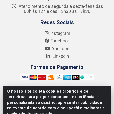
Atendimento de segunda a sexta-feira das
08h às 12h e das 13h30 às 17h30
Redes Sociais
Instagram
Facebook
YouTube
Linkedin
Formas de Pagamento
O nosso site coleta cookies próprios e de
terceiros para proporcionar uma experiência
Kgmlan Distribuidora LTDA - CNPJ 18.217.682/0001-54 -
personalizada ao usuário, apresentar publicidade
Rua Pedro de Barros Cavalcante, 58 - Bultrins, Olinda/PE
relevante de acordo com o seu perfil e melhorar a
- CEP 53320-110
qualidade do nosso site.