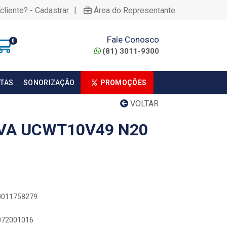
|
cliente? - Cadastrar
Área do Representante
Fale Conosco
0
(81) 3011-9300
TAS
SONORIZAÇÃO
PROMOÇÕES
VOLTAR
IVA UCWT10V49 N20
00011758279
0072001016