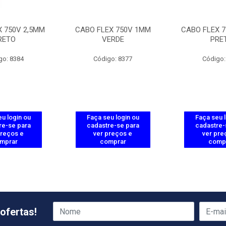
X 750V 2,5MM
CABO FLEX 750V 1MM
CABO FLEX 7
RETO
VERDE
PRE
go: 8384
Código: 8377
Código:
u login ou
Faça seu login ou
Faça seu 
re-se para
cadastre-se para
cadastre-
preços e
ver preços e
ver pre
mprar
comprar
comp
ofertas!