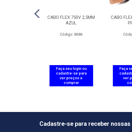
LEX 750V 2,5MM
CABO FLEX 750V 2,5MM
CABO FLE
ERMELHO
AZUL
P
ódigo: 8387
Código: 8386
Códi
 seu login ou
Faça seu login ou
Faça se
astre-se para
cadastre-se para
cadast
er preços e
ver preços e
ver 
comprar
comprar
co
Cadastre-se para receber nossas 