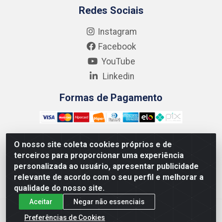
Redes Sociais
Instagram
Facebook
YouTube
Linkedin
Formas de Pagamento
O nosso site coleta cookies próprios e de
terceiros para proporcionar uma experiência
Kgmlan Distribuidora LTDA - CNPJ 18.217.682/0001-54 -
personalizada ao usuário, apresentar publicidade
Rua Pedro de Barros Cavalcante, 58 - Bultrins, Olinda/PE
relevante de acordo com o seu perfil e melhorar a
- CEP 53320-110
qualidade do nosso site.
Aceitar
Negar não essenciais
Preferências de Cookies